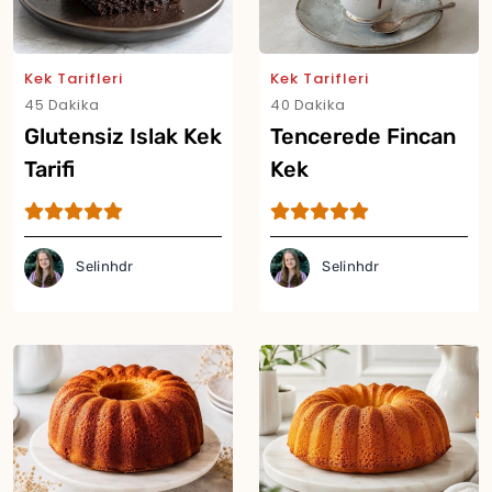
Kek Tarifleri
Kek Tarifleri
45 Dakika
40 Dakika
Glutensiz Islak Kek
Tencerede Fincan
Tarifi
Kek
Yor
Selinhdr
Selinhdr