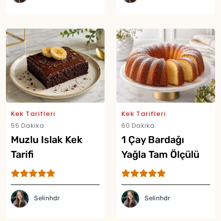
Yor
Kek Tarifleri
Kek Tarifleri
55 Dakika
60 Dakika
Muzlu Islak Kek
1 Çay Bardağı
Tarifi
Yağla Tam Ölçülü
Kek Tarifi
Selinhdr
Selinhdr