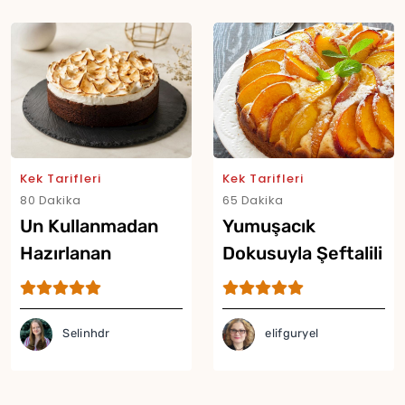
Kek Tarifleri
Kek Tarifleri
80 Dakika
65 Dakika
Un Kullanmadan
Yumuşacık
Hazırlanan
Dokusuyla Şeftalili
Çikolatalı Kek Tarifi
Yaz Keki Tarifi
Selinhdr
elifguryel