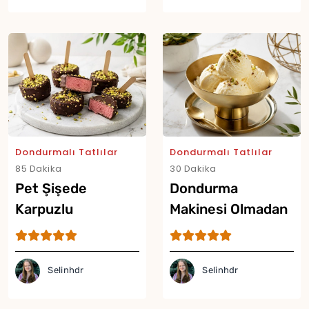
Dondurmalı Tatlılar
Dondurmalı Tatlılar
85 Dakika
30 Dakika
Pet Şişede
Dondurma
Karpuzlu
Makinesi Olmadan
Dondurma Tarifi
Sütlü Dondurma
Yor
Tarifi
Selinhdr
Selinhdr