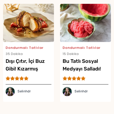
Dondurmalı Tatlılar
Dondurmalı Tatlılar
35 Dakika
15 Dakika
Dışı Çıtır, İçi Buz
Bu Tatlı Sosyal
Gibi! Kızarmış
Medyayı Salladı!
Dondurma Tarifi
Viral Karpuzlu
Dondurma Tarifi
Selinhdr
Selinhdr