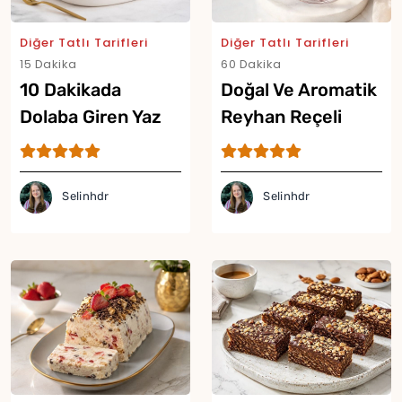
Diğer Tatlı Tarifleri
Diğer Tatlı Tarifleri
15 Dakika
60 Dakika
10 Dakikada
Doğal Ve Aromatik
Dolaba Giren Yaz
Reyhan Reçeli
Tatlısı Tarifi
Tarifi
Selinhdr
Selinhdr
Yor