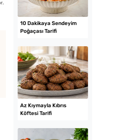
r.
Lezzet Trendleri
l Ayrılan Tavada
10 Dakikaya Sendey
 Tarifi
Poğaçası Tarifi