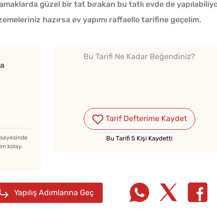
amaklarda güzel bir tat bırakan bu tatlı evde de yapılabiliyo
lzemeleriniz hazırsa ev yapımı raffaello tarifine geçelim.
Bu Tarifi Ne Kadar Beğendiniz?
ka
Bayat Ekmeği Saniyeler
İçinde Taze Hale Getiren
Yöntem
Tarif Defterime Kaydet
Ev Yapımı Domates Sosu
Kaç Yıl Dayanır?
z sayesinde
Bu Tarifi 5 Kişi Kaydetti
en kolay,
Tel Te
Evde Elma Sirkesi
Katmer
Yapmanın 4 Püf Noktası
Yapılış Adımlarına Geç