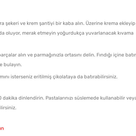
ra şekeri ve krem şantiyi bir kaba alın. Üzerine krema ekleyip
mda oluyor, merak etmeyin yoğurdukça yuvarlanacak kıvama
çalar alın ve parmağınızla ortasını delin. Fındığı içine batır
ne bulayın.
mını isterseniz eritilmiş çikolataya da batırabilirsiniz.
akika dinlendirin. Pastalarınızı süslemede kullanabilir vey
irsiniz.
ın