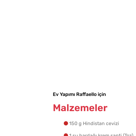
Ev Yapımı Raffaello için
Malzemeler
150 g Hindistan cevizi
1 su bardağı krem şanti (Toz)