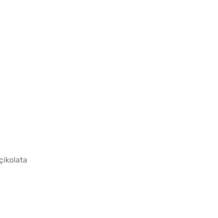
Tavada
Gözlem
çikolata
Sadec
Bardak
Gözlem