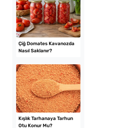
 Baklava
Az Kıymayla Kıbrıs
inde Borcam Tatlısı
Köftesi Tarifi