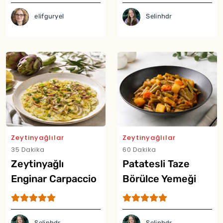
Barbunya Tarifi
Kabak Tarifi
elifguryel
Selinhdr
Zeytinyağlılar
Zeytinyağlılar
35 Dakika
60 Dakika
Zeytinyağlı
Patatesli Taze
Enginar Carpaccio
Börülce Yemeği
Tarifi
Tarifi