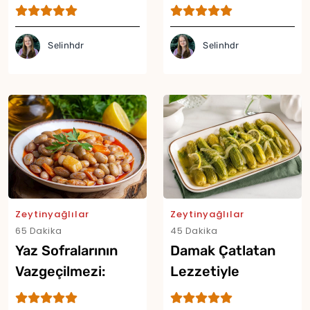
Soğanlı Enginar
Tarifi
Selinhdr
Selinhdr
Zeytinyağlılar
Zeytinyağlılar
65 Dakika
45 Dakika
Yor
Yaz Sofralarının
Damak Çatlatan
Vazgeçilmezi:
Lezzetiyle
Zeytinyağlı
Zeytinyağlı Bebek