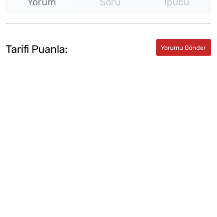
Yorum
Soru
İpucu
Tarifi Puanla: