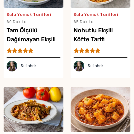
Yor
Sulu Yemek Tarifleri
Sulu Yemek Tarifleri
60 Dakika
65 Dakika
Tam Ölçülü
Nohutlu Ekşili
Dağılmayan Ekşili
Köfte Tarifi
Sulu Köfte Tarifi
Selinhdr
Selinhdr