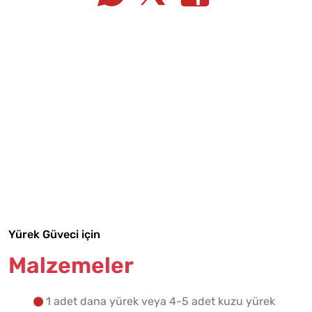
Tarif Defterime Kaydet
Malzemelere Geç
Yürek Güveci için
Yapılış Adımlarına Geç
Malzemeler
1 adet dana yürek veya 4-5 adet kuzu yürek