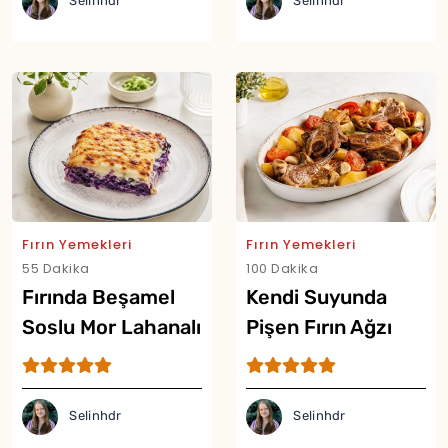
Selinhdr
Selinhdr
Fırın Yemekleri
Fırın Yemekleri
Yor
55 Dakika
100 Dakika
Fırında Beşamel
Kendi Suyunda
Soslu Mor Lahanalı
Pişen Fırın Ağzı
Graten Tarifi
Tarifi
Selinhdr
Selinhdr