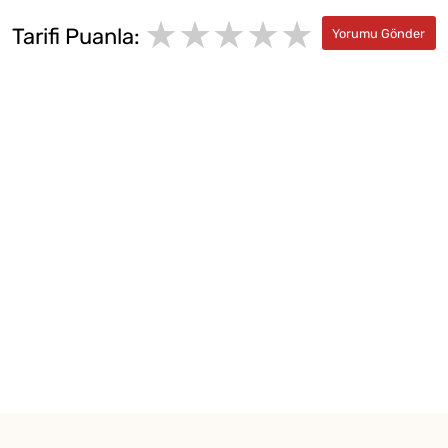
★★★★★
★
★
Tarifi Puanla:
★
★
★
★
★
★
★
★