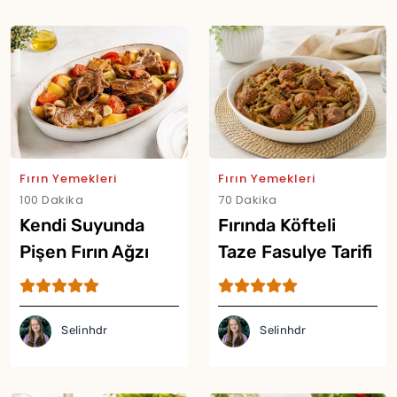
Yor
Fırın Yemekleri
Fırın Yemekleri
100 Dakika
70 Dakika
Kendi Suyunda
Fırında Köfteli
Pişen Fırın Ağzı
Taze Fasulye Tarifi
Tarifi
Selinhdr
Selinhdr