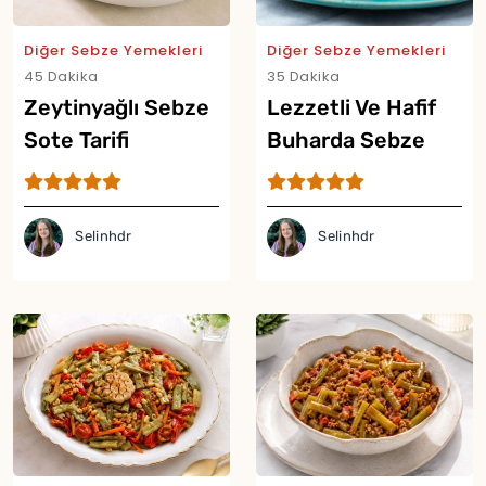
Diğer Sebze Yemekleri
Diğer Sebze Yemekleri
45 Dakika
35 Dakika
Zeytinyağlı Sebze
Lezzetli Ve Hafif
Sote Tarifi
Buharda Sebze
Yor
Tarifi
Selinhdr
Selinhdr