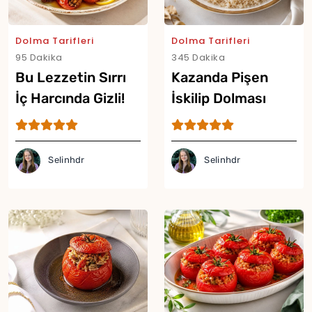
Dolma Tarifleri
Dolma Tarifleri
95 Dakika
345 Dakika
Bu Lezzetin Sırrı
Kazanda Pişen
İç Harcında Gizli!
İskilip Dolması
Fıstıklı Zeytinyağlı
Tarifi
Kuru Dolma Tarifi
Selinhdr
Selinhdr