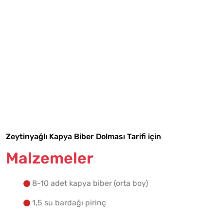
Tarif Defterime Kaydet
Zeytinyağlı Kapya Biber Dolması Tarifi için
Malzemeler
Malzemelere Geç
8-10 adet kapya biber (orta boy)
Yapılış Adımlarına Geç
1,5 su bardağı pirinç