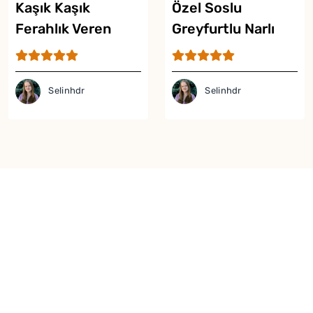
Kaşık Kaşık
Özel Soslu
Ferahlık Veren
Greyfurtlu Narlı
Buzlu Salata Tarifi
Salata Tarifi
Selinhdr
Selinhdr
Yor