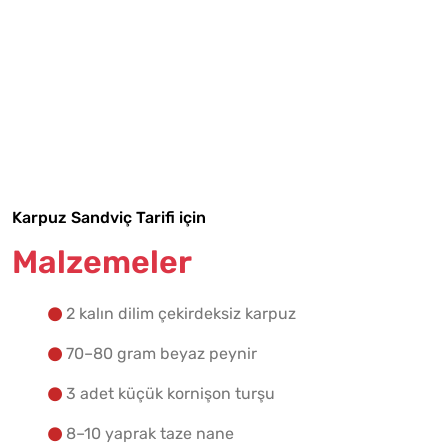
Tarif Defterime Kaydet
Karpuz Sandviç Tarifi için
Malzemeler
Malzemelere Geç
2 kalın dilim çekirdeksiz karpuz
Yapılış Adımlarına Geç
70–80 gram beyaz peynir
3 adet küçük kornişon turşu
8–10 yaprak taze nane