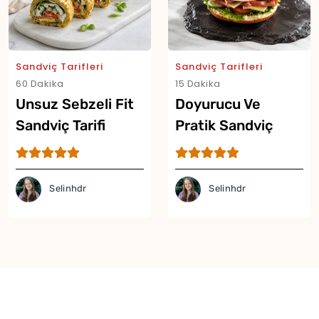
Sandviç Tarifleri
Sandviç Tarifleri
60 Dakika
15 Dakika
Unsuz Sebzeli Fit
Doyurucu Ve
Sandviç Tarifi
Pratik Sandviç
Simit Tarifi
Selinhdr
Selinhdr
Yor