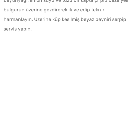
Zeytinyağı, limon suyu ve tuzu bir kapta çırpıp bezelyeli
bulgurun üzerine gezdirerek ilave edip tekrar
harmanlayın. Üzerine küp kesilmiş beyaz peyniri serpip
servis yapın.