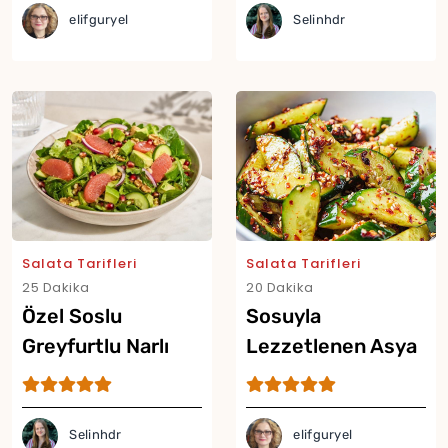
elifguryel
Selinhdr
Salata Tarifleri
Salata Tarifleri
25 Dakika
20 Dakika
Özel Soslu
Sosuyla
Greyfurtlu Narlı
Lezzetlenen Asya
Salata Tarifi
Usulü Acılı
Salatalık Salatası
Selinhdr
elifguryel