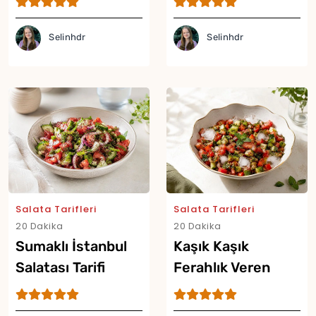
Tarifi
Selinhdr
Selinhdr
Yor
Salata Tarifleri
Salata Tarifleri
20 Dakika
20 Dakika
Sumaklı İstanbul
Kaşık Kaşık
Salatası Tarifi
Ferahlık Veren
Buzlu Salata Tarifi