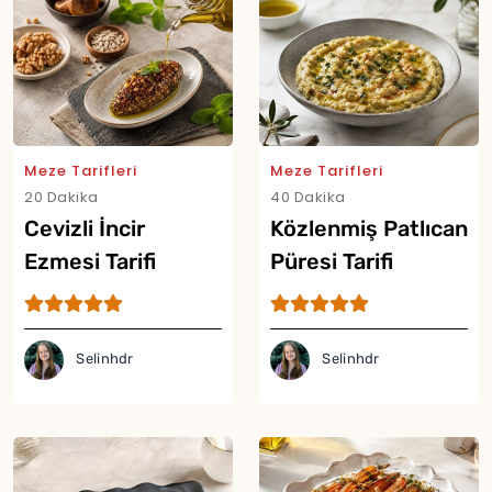
Yor
Meze Tarifleri
Meze Tarifleri
20 Dakika
40 Dakika
Cevizli İncir
Közlenmiş Patlıcan
Ezmesi Tarifi
Püresi Tarifi
Selinhdr
Selinhdr