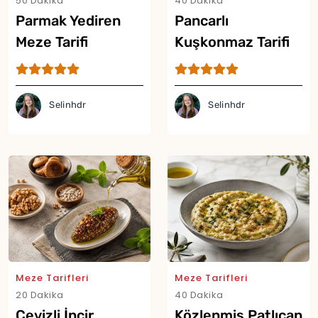
50 Dakika
40 Dakika
Parmak Yediren
Pancarlı
Meze Tarifi
Kuşkonmaz Tarifi
Selinhdr
Selinhdr
Meze Tarifleri
Meze Tarifleri
20 Dakika
40 Dakika
Cevizli İncir
Közlenmiş Patlıcan