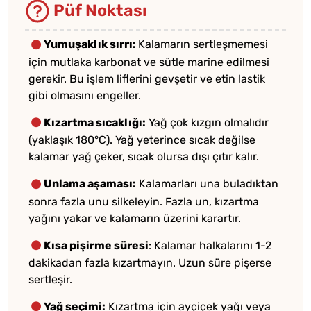
Püf Noktası
Yumuşaklık sırrı:
Kalamarın sertleşmemesi
için mutlaka karbonat ve sütle marine edilmesi
gerekir. Bu işlem liflerini gevşetir ve etin lastik
gibi olmasını engeller.
Kızartma sıcaklığı:
Yağ çok kızgın olmalıdır
(yaklaşık 180°C). Yağ yeterince sıcak değilse
kalamar yağ çeker, sıcak olursa dışı çıtır kalır.
Unlama aşaması:
Kalamarları una buladıktan
sonra fazla unu silkeleyin. Fazla un, kızartma
yağını yakar ve kalamarın üzerini karartır.
Kısa pişirme süresi
: Kalamar halkalarını 1-2
dakikadan fazla kızartmayın. Uzun süre pişerse
sertleşir.
Yağ seçimi:
Kızartma için ayçiçek yağı veya