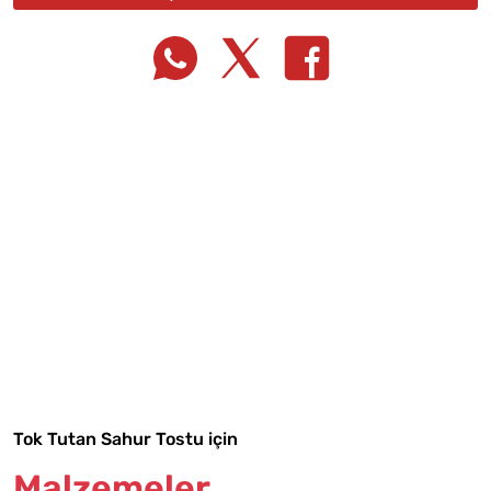
Tarif Defterime Kaydet
Malzemelere Geç
Tok Tutan Sahur Tostu için
Malzemeler
Yapılış Adımlarına Geç