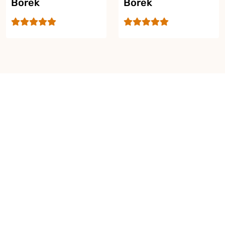
Börek
Börek
Yor