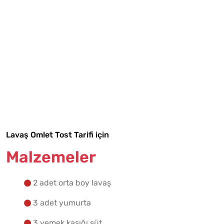
Tarif Defterime Kaydet
Lavaş Omlet Tost Tarifi için
Malzemeler
Malzemelere Geç
2 adet orta boy lavaş
Yapılış Adımlarına Geç
3 adet yumurta
3 yemek kaşığı süt