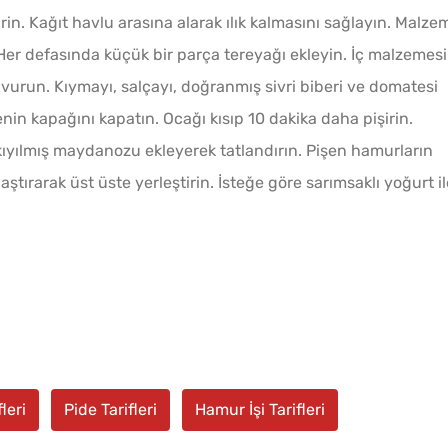
şirin. Kağıt havlu arasına alarak ılık kalmasını sağlayın. Malze
 Her defasında küçük bir parça tereyağı ekleyin. İç malzemesi
kavurun. Kıymayı, salçayı, doğranmış sivri biberi ve domatesi
nin kapağını kapatın. Ocağı kısıp 10 dakika daha pişirin.
kıyılmış maydanozu ekleyerek tatlandırın. Pişen hamurların
ştırarak üst üste yerleştirin. İsteğe göre sarımsaklı yoğurt il
leri
Pide Tarifleri
Hamur İşi Tarifleri