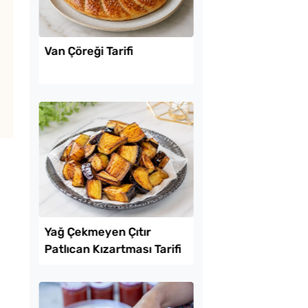
Lezzet Trendleri
tılık Pratik
Van Çöreği Tarifi
a Tarifi