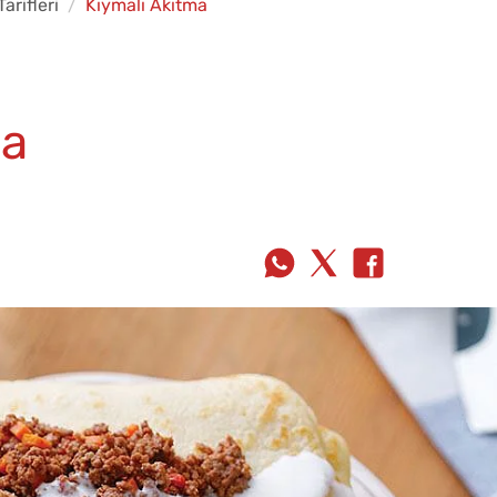
arifleri
Kıymalı Akıtma
ma