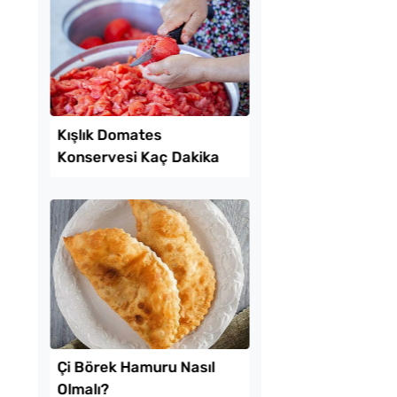
a Kıymalı Biber
Yağ Çekmeyen Çıtır
ı Tarifi
Patlıcan Kızartması T