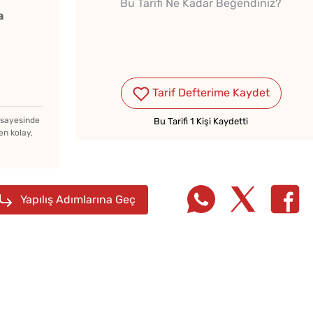
Bu Tarifi Ne Kadar Beğendiniz?
a
Tarif Defterime Kaydet
Kedi Dili Tiramisu
Yapmanın Püf Noktaları
z sayesinde
Bu Tarifi 1 Kişi Kaydetti
en kolay,
Tombik Tatlı Çörek Nasıl
Yapılır?
Yapılış Adımlarına Geç
Kahval
Haşlanmış Yumurtayı Tek
Kaygan
Hamlede Soymanın Basit
Hilesi