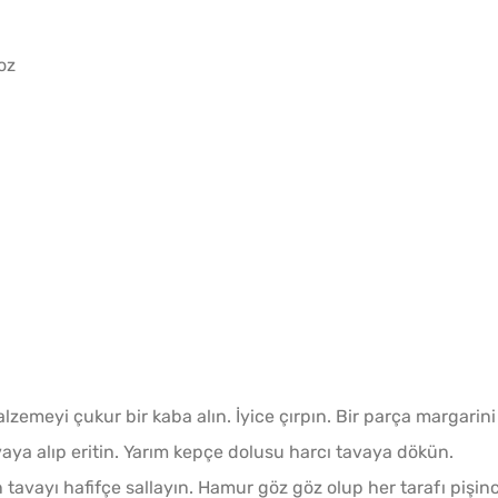
oz
zemeyi çukur bir kaba alın. İyice çırpın. Bir parça margarini
aya alıp eritin. Yarım kepçe dolusu harcı tavaya dökün.
n tavayı hafifçe sallayın. Hamur göz göz olup her tarafı pişin