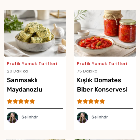
Pratik Yemek Tarifleri
Pratik Yemek Tarifleri
20 Dakika
75 Dakika
Sarımsaklı
Kışlık Domates
Maydanozlu
Biber Konservesi
Tereyağı Küpleri
Tarifi
Yor
Tarifi
Selinhdr
Selinhdr