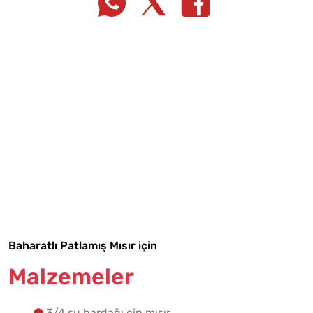
Tarif Defterime Kaydet
Baharatlı Patlamış Mısır için
Malzemeler
Malzemelere Geç
3/4 su bardağı cin mısır