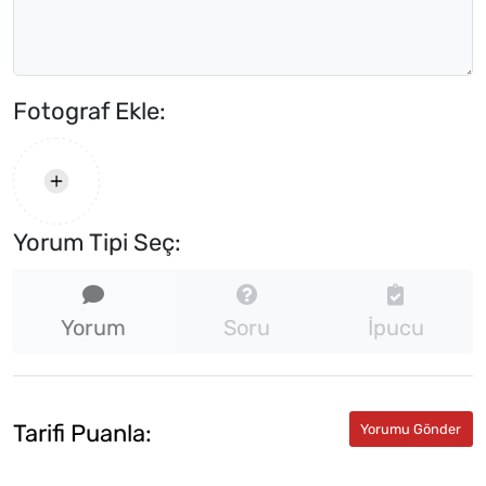
Fotograf Ekle:
Yorum Tipi Seç:
Yorum
Soru
İpucu
★★★★★
★
★
Tarifi Puanla:
★
★