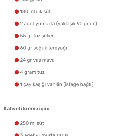
180 ml ılık süt
2 adet yumurta (yaklaşık 90 gram)
55 gr toz şeker
60 gr soğuk tereyağı
24 gr yaş maya
4 gram tuz
1 çay kaşığı vanilin (isteğe bağlı)
Kahveli krema için:
250 ml süt
3 adet yumurta sarısı