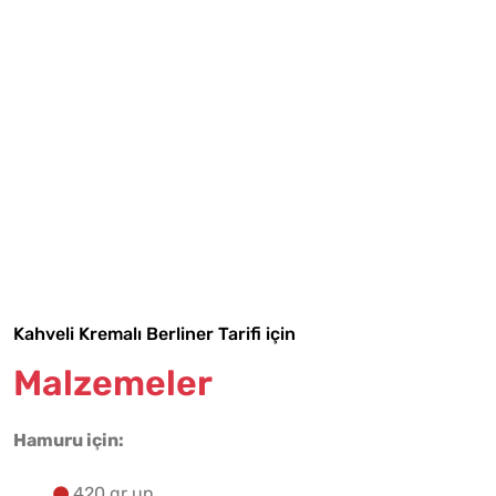
Tarif Defterime Kaydet
Kahveli Kremalı Berliner Tarifi için
Malzemeler
Malzemelere Geç
Hamuru için:
Yapılış Adımlarına Geç
420 gr un