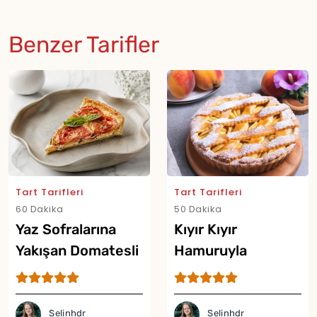
Benzer Tarifler
Tart Tarifleri
Tart Tarifleri
60 Dakika
50 Dakika
Yaz Sofralarına
Kıyır Kıyır
Yakışan Domatesli
Hamuruyla
Tart Tarifi
Şeftalili Tart Tarifi
Selinhdr
Selinhdr