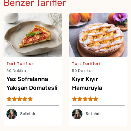
Benzer Tarifler
Tart Tarifleri
Tart Tarifleri
60 Dakika
50 Dakika
Yaz Sofralarına
Kıyır Kıyır
Yakışan Domatesli
Hamuruyla
Tart Tarifi
Şeftalili Tart Tarifi
Selinhdr
Selinhdr