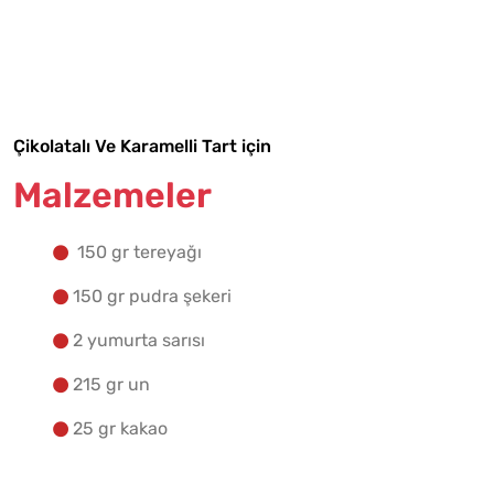
Malzemelere Geç
Yapılış Adımlarına Geç
Çikolatalı Ve Karamelli Tart için
Malzemeler
150 gr tereyağı
150 gr pudra şekeri
2 yumurta sarısı
215 gr un
25 gr kakao