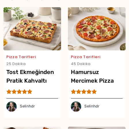
Pizza Tarifleri
Pizza Tarifleri
25 Dakika
45 Dakika
Tost Ekmeğinden
Hamursuz
Pratik Kahvaltı
Mercimek Pizza
Pizzası Tarifi
Tarifi
Selinhdr
Selinhdr