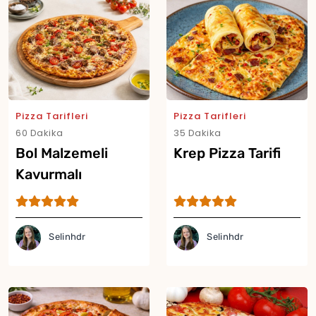
Yor
Pizza Tarifleri
Pizza Tarifleri
60 Dakika
35 Dakika
Bol Malzemeli
Krep Pizza Tarifi
Kavurmalı
Karnabahar Pizza
Tarifi
Selinhdr
Selinhdr