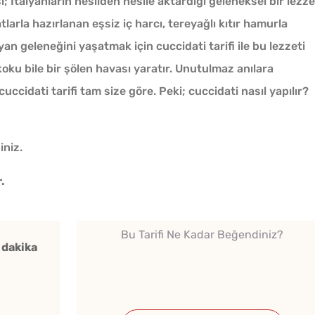
ı; İtalyanların nesilden nesile aktardığı geleneksel bir lezze
larla hazırlanan eşsiz iç harcı, tereyağlı kıtır hamurla
an geleneğini yaşatmak için cuccidati tarifi ile bu lezzeti
koku bile bir şölen havası yaratır. Unutulmaz anılara
uccidati tarifi tam size göre. Peki; cuccidati nasıl yapılır?
Kışlık Domates Sosunun
İçine Ne Konur?
iniz.
.
Çiğ Domates Kavanozda
Nasıl Saklanır?
Bu Tarifi Ne Kadar Beğendiniz?
5 dakika
Tek H
Ev Yapımı Domates Sosu
Hamur 
Kaç Yıl Dayanır?