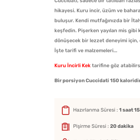
Cuccidati, sadece bir tatlıdan fazlas
hikayesi. Kuru incir, üzüm ve baharat
buluşur. Kendi mutfağınızda bir İtaly
keşfedin. Pişerken yayılan mis gibi 
dönüşecek bir lezzet deneyimi için, c
İşte tarifi ve malzemeleri...
Kuru İncirli Kek
tarifine göz atabilirs
Bir porsiyon Cuccidati 150 kaloridir
Hazırlanma Süresi :
1 saat 1
Pişirme Süresi :
20 dakika