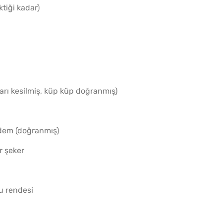
tiği kadar)
ları kesilmiş, küp küp doğranmış)
adem (doğranmış)
r şeker
u rendesi