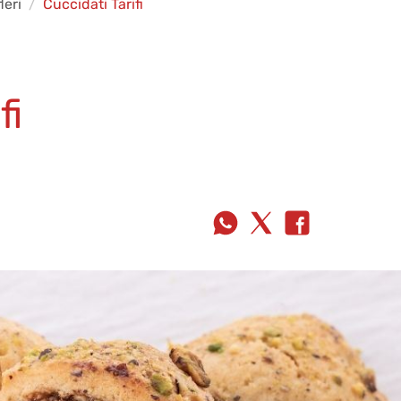
leri
Cuccidati Tarifi
fi