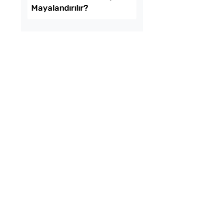
tılık Pratik
Menemenlik Domate
a Tarifi
Dakika Kaynatılır?
k Usulü Soka
Tarhana Hamuru Kaç
u Tarifi
Mayalandırılır?