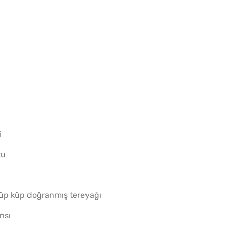
Kahval
Kaygan
i
zu
 küp küp doğranmış tereyağı
Boşna
ısı
Turşus