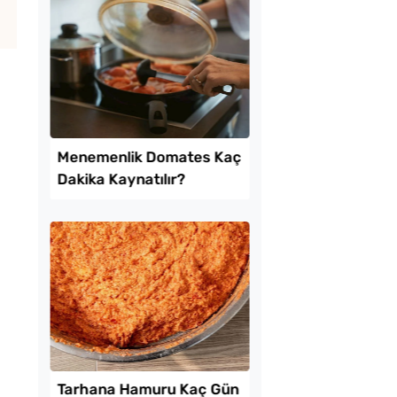
ekmeyen Çıtır
Soğuk Baklava
an Kızartması Tarifi
Lezzetinde Borcam Ta
Tarifi