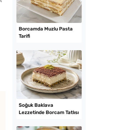
t
Lezzet Trendleri
amurdan 3 Farklı
Borcamda Muzlu Pas
İşi Tarifi
Tarifi