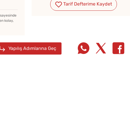
Tarif Defterime Kaydet
z sayesinde
Evde Elma Sirkesi
en kolay,
Yapmanın 4 Püf Noktası
Yapılış Adımlarına Geç
Yağ Ç
Patlıc