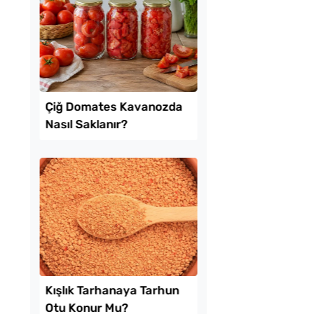
kikaya Sendeyim
Parmak Yediren Mez
sı Tarifi
Tarifi