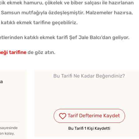
ecik ekmek hamuru, çökelek ve biber salçası ile hazırlanan
 Samsun mutfağıyla özdeşleşmiştir. Malzemeler hazırsa,
atıklı ekmek tarifine geçebiliriz.
lerinden katıklı ekmek tarifi Şef Jale Balcı’dan geliyor.
Kışlık Domates Sosunun
eği tarifine
de göz atın.
İçine Ne Konur?
Bu Tarifi Ne Kadar Beğendiniz?
Bayat Ekmeği Saniyeler
ka
İçinde Taze Hale Getiren
Yöntem
Sadec
Haşlanan Yumurtaya
Bardak
Tarif Defterime Kaydet
Neden Bir Damla Sirke
Gözlem
z sayesinde
Bu Tarifi 1 Kişi Kaydetti
Eklenir?
en kolay,