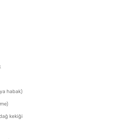
Tel Te
Katmer
k
eya habak)
eme)
dağ kekiği
Az Kıy
Köftesi