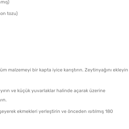
nmış)
son tozu)
tüm malzemeyi bir kapta iyice karıştırın. Zeytinyağını ekleyin
ın ve küçük yuvarlaklar halinde açarak üzerine
yın.
öşeyerek ekmekleri yerleştirin ve önceden ısıtılmış 180