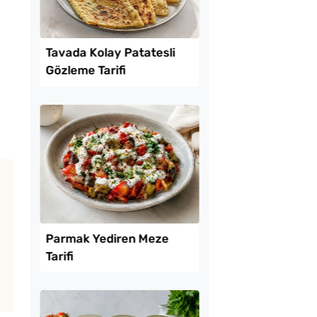
Lezzet Trendleri
e 1 Patates ve 1
Tavada Kolay Patates
 Un ile Tavada
Gözleme Tarifi
e Tarifi