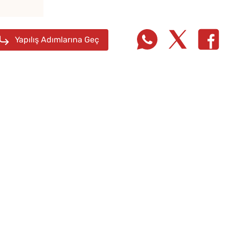
Evde Elma Sirkesi
Yapmanın 4 Püf Noktası
Yapılış Adımlarına Geç
10 Da
Poğaça