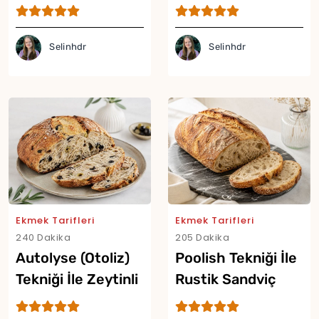
Ekmek Tarifi
Ekmeği Tarifi
Selinhdr
Selinhdr
Ekmek Tarifleri
Ekmek Tarifleri
240 Dakika
205 Dakika
Autolyse (Otoliz)
Poolish Tekniği İle
Yor
Tekniği İle Zeytinli
Rustik Sandviç
Artisan Ekmek
Ekmeği Tarifi