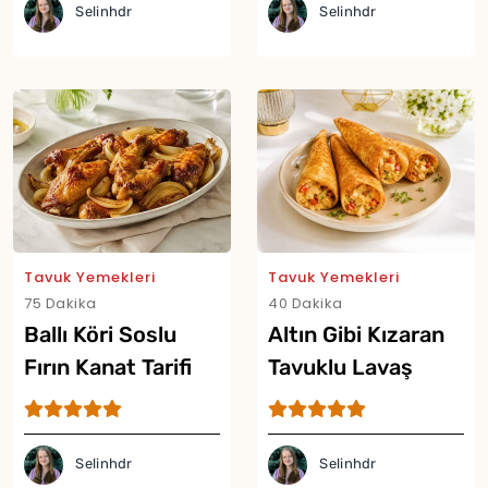
Selinhdr
Selinhdr
Yor
Tavuk Yemekleri
Tavuk Yemekleri
75 Dakika
40 Dakika
Ballı Köri Soslu
Altın Gibi Kızaran
Fırın Kanat Tarifi
Tavuklu Lavaş
Külahı Tarifi
Selinhdr
Selinhdr