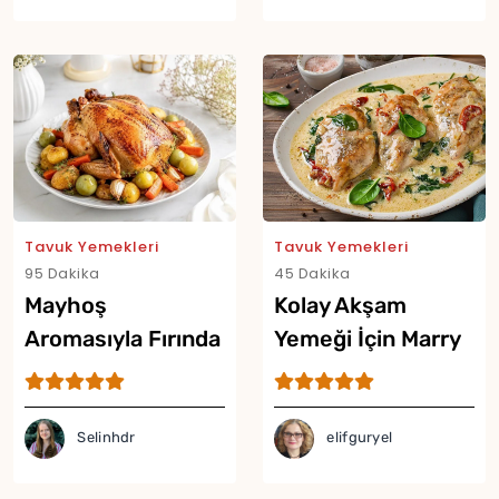
Tavuk Yemekleri
Tavuk Yemekleri
95 Dakika
45 Dakika
Mayhoş
Kolay Akşam
Aromasıyla Fırında
Yemeği İçin Marry
Erikli Tavuk Tarifi
Me Chicken Tarifi
Selinhdr
elifguryel