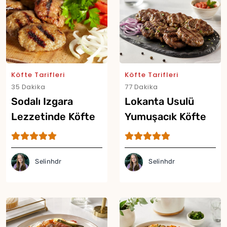
Köfte Tarifleri
Köfte Tarifleri
35 Dakika
77 Dakika
Sodalı Izgara
Lokanta Usulü
Lezzetinde Köfte
Yumuşacık Köfte
Yor
Tarifi
Tarifi
Selinhdr
Selinhdr