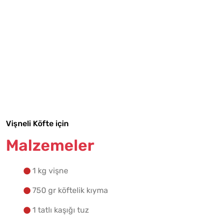
Tarif Defterime Kaydet
Malzemelere Geç
Vişneli Köfte için
Yapılış Adımlarına Geç
Malzemeler
1 kg vişne
750 gr köftelik kıyma
1 tatlı kaşığı tuz