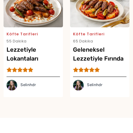
Köfte Tarifleri
Köfte Tarifleri
55 Dakika
65 Dakika
Lezzetiyle
Geleneksel
Lokantaları
Lezzetiyle Fırında
Aratmayan Pideli
İzmir Köfte Tarifi
Köfte Tarifi
Selinhdr
Selinhdr