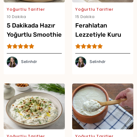
Yoğurtlu Tarifler
Yoğurtlu Tarifler
10 Dakika
15 Dakika
5 Dakikada Hazır
Ferahlatan
Yoğurtlu Smoothie
Lezzetiyle Kuru
Tarifi
Cacık Tarifi
Selinhdr
Selinhdr
Yoğurtlu Tarifler
Yoğurtlu Tarifler