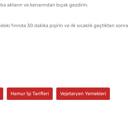
aba aktarın ve kenarından bıçak gezdirin.
eki fırında 30 dakika pişirin ve ilk sıcaklık geçtikten sonra
Hamur İşi Tarifleri
Vejetaryen Yemekleri