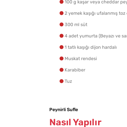
100 g kaşar veya cheddar pey
2 yemek kaşığı ufalanmış toz
300 ml süt
4 adet yumurta (Beyazı ve sarı
1 tatlı kaşığı dijon hardalı
Muskat rendesi
Karabiber
Tuz
Peynirli Sufle
Nasıl Yapılır