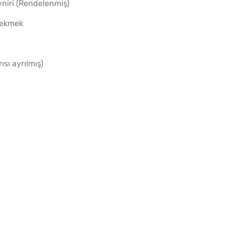
niri (Rendelenmiş)
 ekmek
sı ayrılmış)