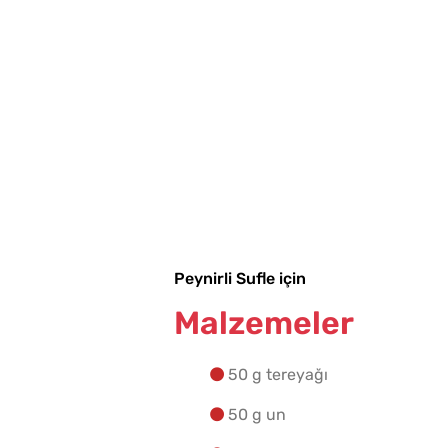
Peynirli Sufle için
Malzemeler
50 g tereyağı
50 g un