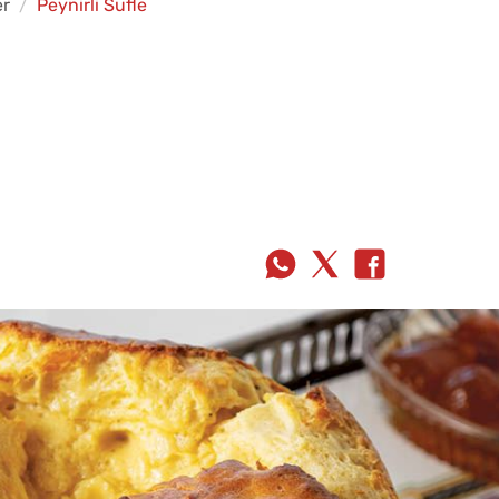
er
Peynirli Sufle