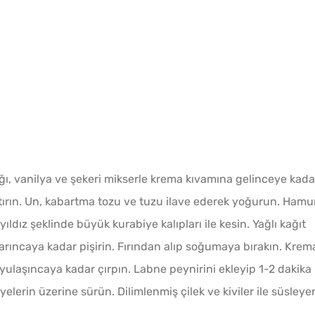
ağı, vanilya ve şekeri mikserle krema kıvamına gelinceye kada
ştırın. Un, kabartma tozu ve tuzu ilave ederek yoğurun. Hamu
ldız şeklinde büyük kurabiye kalıpları ile kesin. Yağlı kağıt
kızarıncaya kadar pişirin. Fırından alıp soğumaya bırakın. Krem
yulaşıncaya kadar çırpın. Labne peynirini ekleyip 1-2 dakika
lerin üzerine sürün. Dilimlenmiş çilek ve kiviler ile süsleye