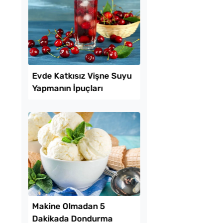
sli Kıvrık Börek
Pofuduk Yumurtalı 
Tarifi