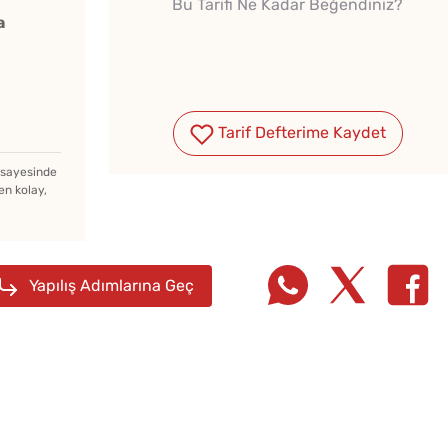
Bu Tarifi Ne Kadar Beğendiniz?
a
Tarif Defterime Kaydet
Menemenlik Domates Kaç
Dakika Kaynatılır?
z sayesinde
en kolay,
Tarhana Hamuru Kaç Gün
Mayalandırılır?
Yapılış Adımlarına Geç
Evde 
Çiğ Domates Kavanozda
Kıymal
Nasıl Saklanır?