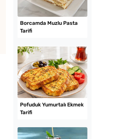
Lezzet Trendleri
Kolay Mayasız
Borcamda Muzlu Pas
ı Pide Tarifi
Tarifi