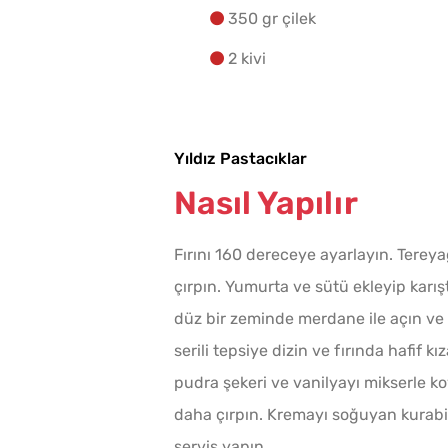
350 gr çilek
2 kivi
Yıldız Pastacıklar
Nasıl Yapılır
Fırını 160 dereceye ayarlayın. Terey
çırpın. Yumurta ve sütü ekleyip karı
düz bir zeminde merdane ile açın ve yı
serili tepsiye dizin ve fırında hafif 
pudra şekeri ve vanilyayı mikserle ko
daha çırpın. Kremayı soğuyan kurabiye
servis yapın.