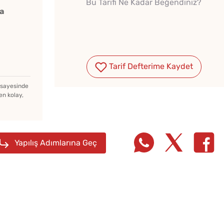
Bu Tarifi Ne Kadar Beğendiniz?
a
Tarif Defterime Kaydet
Çiğ Domates Kavanozda
Nasıl Saklanır?
z sayesinde
en kolay,
Ev Yapımı Domates Sosu
Kaç Yıl Dayanır?
Yapılış Adımlarına Geç
Soğuk
Evde Elma Sirkesi
Lezzet
Yapmanın 4 Püf Noktası
Tarifi