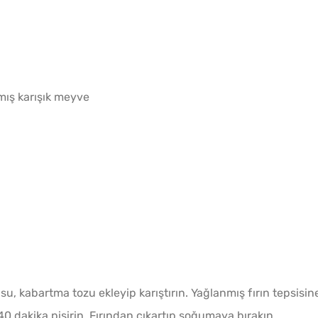
Az Kıy
Köftesi
ış karışık meyve
Puf P
su, kabartma tozu ekleyip karıştırın. Yağlanmış fırın tepsisin
Dökmes
40 dakika pişirin. Fırından çıkartıp soğumaya bırakın.