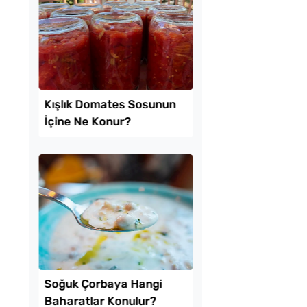
kikaya Sendeyim
Tavada Kolay Patates
sı Tarifi
Gözleme Tarifi