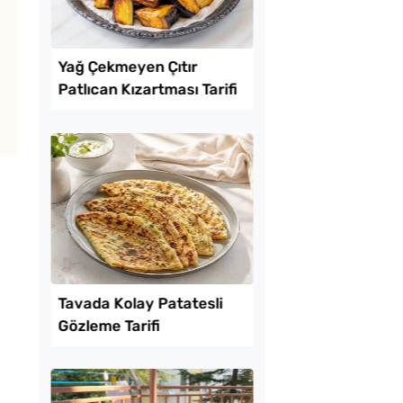
Lezzet Trendleri
 Baklava
Yağ Çekmeyen Çıtır
inde Borcam Tatlısı
Patlıcan Kızartması T