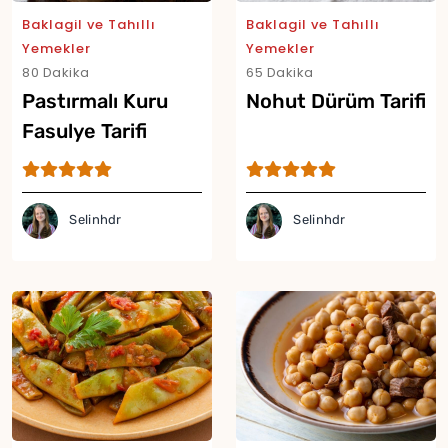
Baklagil ve Tahıllı
Baklagil ve Tahıllı
Yemekler
Yemekler
Yor
80 Dakika
65 Dakika
Pastırmalı Kuru
Nohut Dürüm Tarifi
Fasulye Tarifi
Selinhdr
Selinhdr