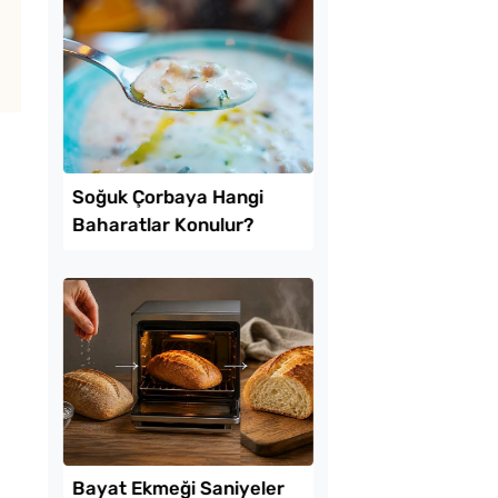
 Domates Biber
Evde Elma Sirkesi
vesi Tarifi
Yapmanın 4 Püf Nokt