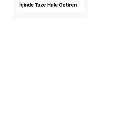
omates Kavanozda
Soğuk Çorbaya Hang
Saklanır?
Baharatlar Konulur?
pımı Domates Sosu
Bayat Ekmeği Saniye
l Dayanır?
İçinde Taze Hale Get