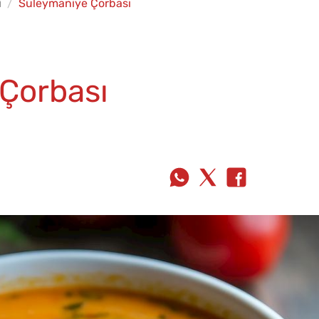
i
Süleymaniye Çorbası
Çorbası