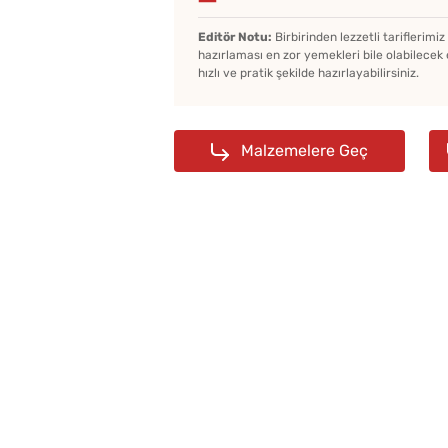
Editör Notu:
Birbirinden lezzetli tariflerimi
hazırlaması en zor yemekleri bile olabilecek 
Bayat Ekmeği Saniyeler
hızlı ve pratik şekilde hazırlayabilirsiniz.
İçinde Taze Hale Getire
Yöntem
Malzemelere Geç