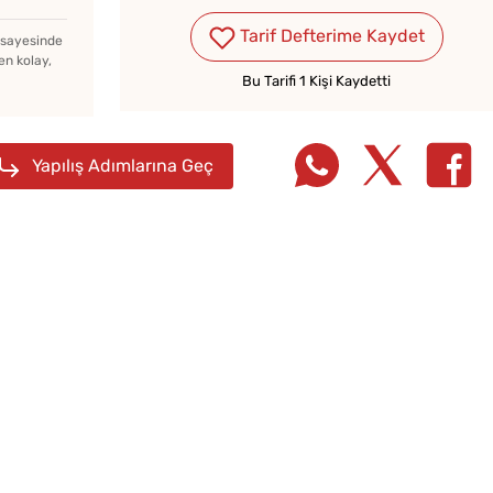
Tarif Defterime Kaydet
z sayesinde
en kolay,
Bu Tarifi 1 Kişi Kaydetti
n
Yapılış Adımlarına Geç
Yağ Çekmeyen Çıtır
Kışlık
Patlıcan Kızartması Tarifi
Konser