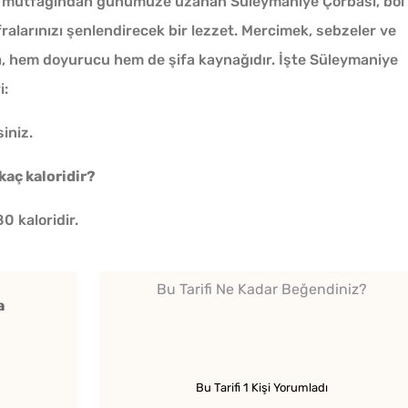
lı mutfağından günümüze uzanan Süleymaniye Çorbası, bol
fralarınızı şenlendirecek bir lezzet. Mercimek, sebzeler ve
a, hem doyurucu hem de şifa kaynağıdır. İşte Süleymaniye
i:
siniz.
n
kaç kaloridir?
0 kaloridir.
Bu Tarifi Ne Kadar Beğendiniz?
a
Soğuk Baklava
Az Kıy
Lezzetinde Borcam Tatlısı
Köftesi
Bu Tarifi 1 Kişi Yorumladı
Tarifi