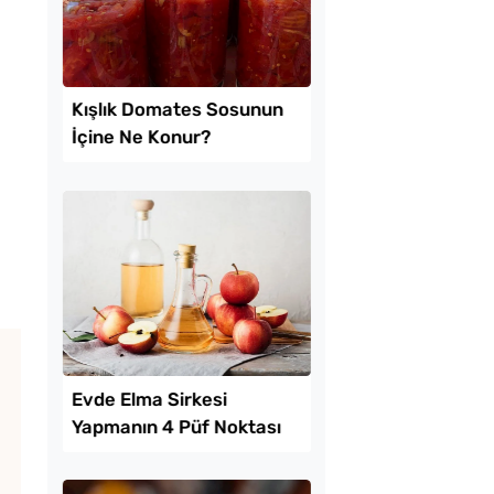
Lezzet Trendleri
mayla Kıbrıs
Kışlık Domates Sosu
 Tarifi
İçine Ne Konur?