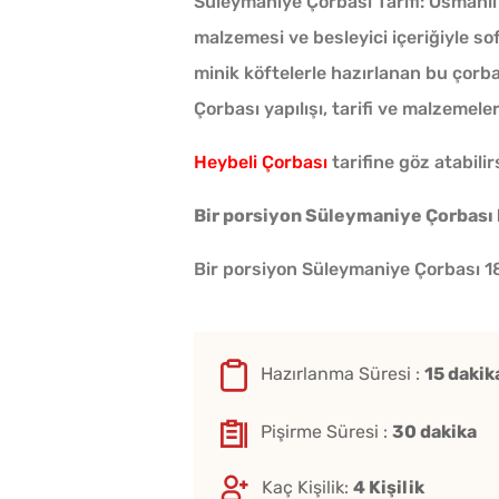
Süleymaniye Çorbası Tarifi: Osman
malzemesi ve besleyici içeriğiyle so
minik köftelerle hazırlanan bu çorb
Çorbası yapılışı, tarifi ve malzemeler
Heybeli Çorbası
tarifine göz atabilir
Kışlık Domates Sosunu
Bir porsiyon Süleymaniye Çorbası 
İçine Ne Konur?
Bir porsiyon Süleymaniye Çorbası 18
Evde Elma Sirkesi
Yapmanın 4 Püf Noktası
Hazırlanma Süresi :
15 dakik
Pişirme Süresi :
30 dakika
Soğuk Çorbaya Hangi
Baharatlar Konulur?
Kaç Kişilik:
4 Kişilik