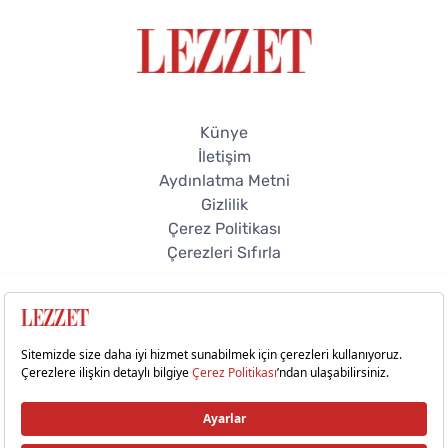
Künye
İletişim
Aydınlatma Metni
Gizlilik
Çerez Politikası
Çerezleri Sıfırla
Gön
© 2026 Lezzet Online. Tüm hakları saklıdır.