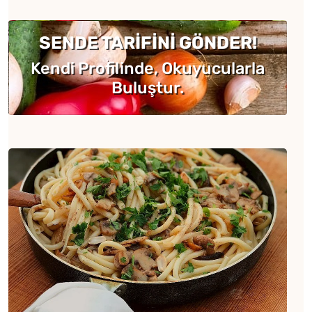
SENDE TARİFİNİ GÖNDER!
Kendi Profilinde, Okuyucularla
Buluştur.