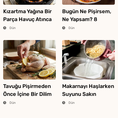
Kızartma Yağına Bir
Bugün Ne Pişirsem,
Parça Havuç Atınca
Ne Yapsam? 8
Ne Olur?
Ağustos 2026
Dün
Dün
Tavuğu Pişirmeden
Makarnayı Haşlarken
Önce İçine Bir Dilim
Suyunu Sakın
Limon Atarsanız Ne
Dökmeyin
Dün
Dün
Olur?