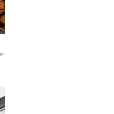
Lezzet Trendleri
arı