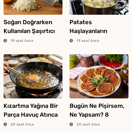
Soğan Doğrarken
Patates
Kullanılan Şaşırtıcı
Haşlayanların
Ekmek Tekniği
Bilmesi Gereken
19 saat önce
19 saat önce
Şeker Hilesi
Kızartma Yağına Bir
Bugün Ne Pişirsem,
Parça Havuç Atınca
Ne Yapsam? 8
Ne Olur?
Ağustos 2026
20 saat önce
20 saat önce