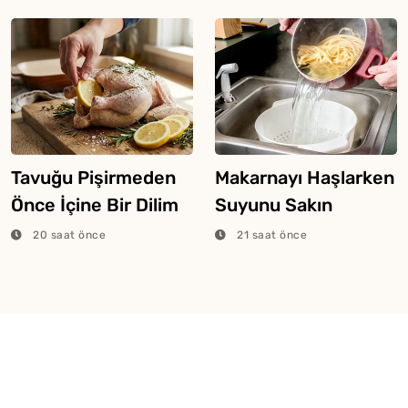
Tavuğu Pişirmeden
Makarnayı Haşlarken
Önce İçine Bir Dilim
Suyunu Sakın
Limon Atarsanız Ne
Dökmeyin
20 saat önce
21 saat önce
Olur?