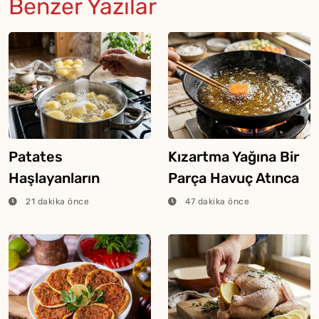
Benzer Yazılar
Patates
Kızartma Yağına Bir
Haşlayanların
Parça Havuç Atınca
Bilmesi Gereken
Ne Olur?
21 dakika önce
47 dakika önce
Şeker Hilesi