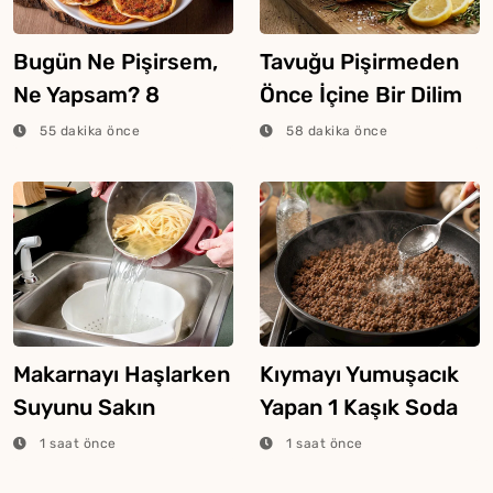
Bugün Ne Pişirsem,
Tavuğu Pişirmeden
Ne Yapsam? 8
Önce İçine Bir Dilim
Ağustos 2026
Limon Atarsanız Ne
55 dakika önce
58 dakika önce
Olur?
Makarnayı Haşlarken
Kıymayı Yumuşacık
Suyunu Sakın
Yapan 1 Kaşık Soda
Dökmeyin
Yöntemi
1 saat önce
1 saat önce