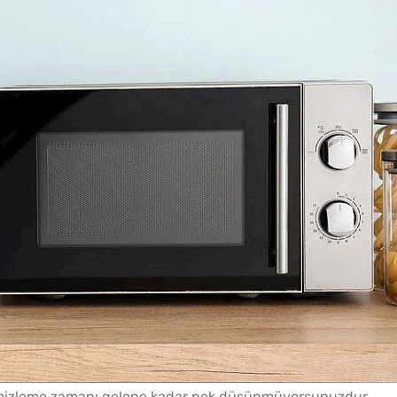
emizleme zamanı gelene kadar pek düşünmüyorsunuzdur.