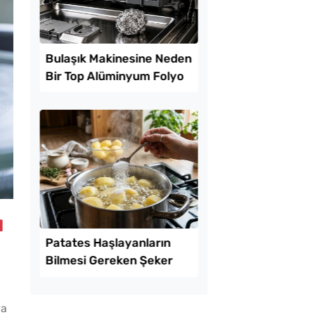
l Ayrılan Tavada
Yağ Çekmeyen Akıt
 Tarifi
Tarifi
u
k Yediren Meze
Bulaşık Makinesine 
ya