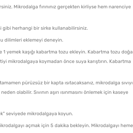
Tarifi
irsiniz. Mikrodalga fırınınız gerçekten kirliyse hem narenciye
gibi herhangi bir sirke kullanabilirsiniz.
u dilimleri eklemeyi deneyin.
ye 1 yemek kaşığı kabartma tozu ekleyin. Kabartma tozu doğa
eltiyi mikrodalgaya koymadan önce suya karıştırın. Kabartma
 tamamen pürüzsüz bir kapta ısıtacaksanız, mikrodalga sıvıyı
Sadec
a neden olabilir. Sıvının aşırı ısınmasını önlemek için kaseye
Bardak
Gözlem
ek" seviyede mikrodalgaya koyun.
mikrodalgayı açmak için 5 dakika bekleyin. Mikrodalgayı hem