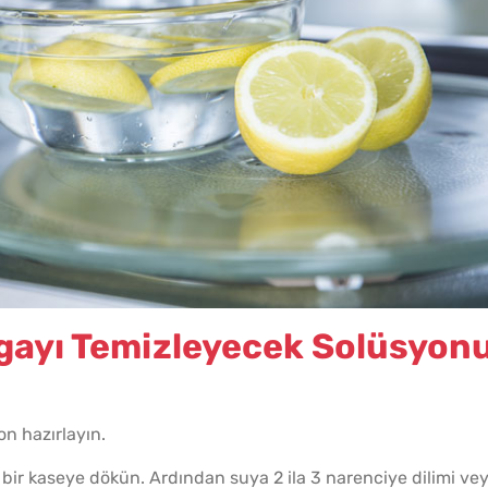
Tel Te
Katmer
lgayı Temizleyecek Solüsyon
on hazırlayın.
Parma
ir kaseye dökün. Ardından suya 2 ila 3 narenciye dilimi ve