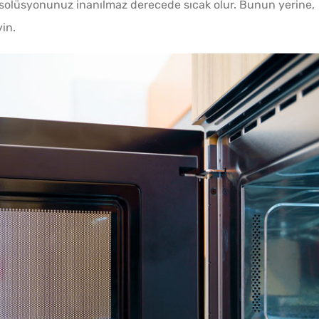
 solüsyonunuz inanılmaz derecede sıcak olur. Bunun yerine,
in.