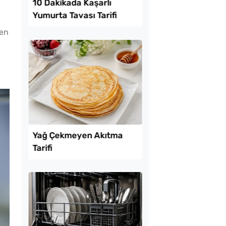
Lezzet Trendleri
 en
mayla Kıbrıs
10 Dakikada Kaşarlı
 Tarifi
Yumurta Tavası Tarifi