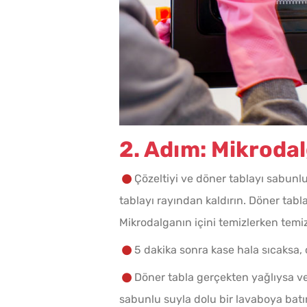
2. Adım: Mikroda
Çözeltiyi ve döner tablayı sabunlu
tablayı rayından kaldırın. Döner tabla
Mikrodalganın içini temizlerken temi
5 dakika sonra kase hala sıcaksa, ç
Döner tabla gerçekten yağlıysa vey
sabunlu suyla dolu bir lavaboya batıra