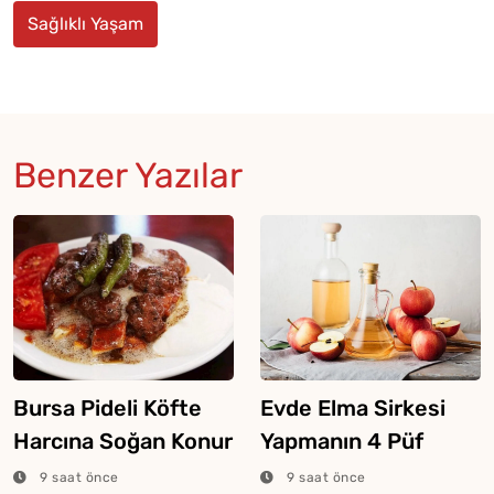
Sağlıklı Yaşam
Benzer Yazılar
Bursa Pideli Köfte
Evde Elma Sirkesi
Harcına Soğan Konur
Yapmanın 4 Püf
Mu?
Noktası
9 saat önce
9 saat önce