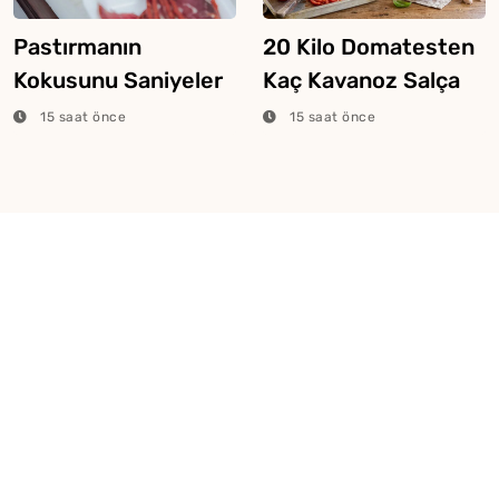
Pastırmanın
20 Kilo Domatesten
Kokusunu Saniyeler
Kaç Kavanoz Salça
İçinde Alan Yöntem
Çıkar?
15 saat önce
15 saat önce