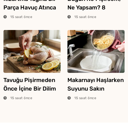
Parça Havuç Atınca
Ne Yapsam? 8
Ne Olur?
Ağustos 2026
15 saat önce
15 saat önce
Tavuğu Pişirmeden
Makarnayı Haşlarken
Önce İçine Bir Dilim
Suyunu Sakın
Limon Atarsanız Ne
Dökmeyin
15 saat önce
15 saat önce
Olur?