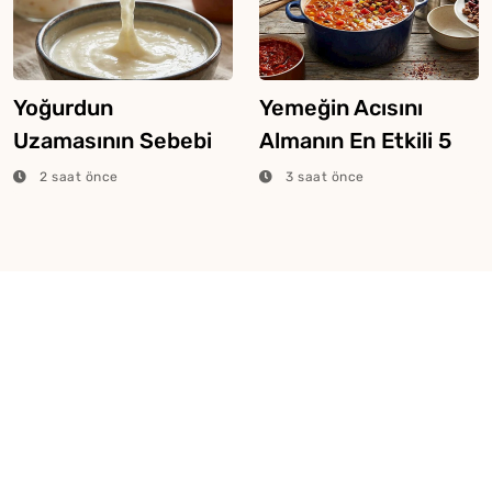
Yoğurdun
Yemeğin Acısını
Uzamasının Sebebi
Almanın En Etkili 5
Yanlış Maya
Taktiği
2 saat önce
3 saat önce
Kullanımıymış