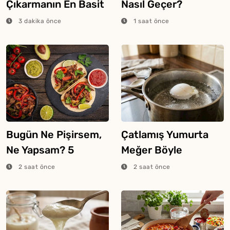
Çıkarmanın En Basit
Nasıl Geçer?
4 Yolu
3 dakika önce
1 saat önce
Bugün Ne Pişirsem,
Çatlamış Yumurta
Ne Yapsam? 5
Meğer Böyle
Ağustos 2026
Haşlanıyormuş
2 saat önce
2 saat önce