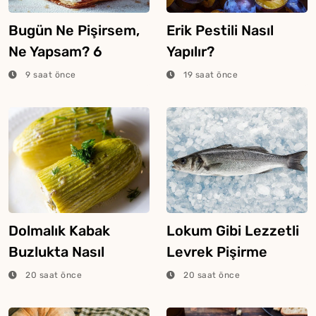
Bugün Ne Pişirsem,
Erik Pestili Nasıl
Ne Yapsam? 6
Yapılır?
Ağustos 2026
9 saat önce
19 saat önce
Dolmalık Kabak
Lokum Gibi Lezzetli
Buzlukta Nasıl
Levrek Pişirme
Saklanır?
Tüyosu
20 saat önce
20 saat önce