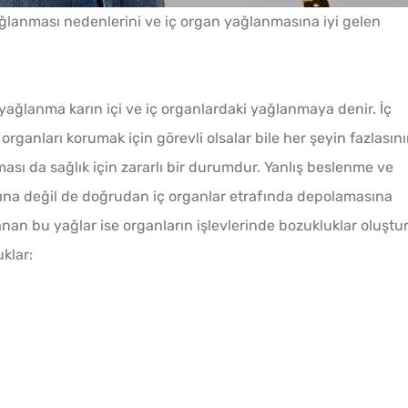
ğlanması nedenlerini ve iç organ yağlanmasına iyi gelen
Soğuk Çorbaya Hangi
Baharatlar Konulur?
 yağlanma karın içi ve iç organlardaki yağlanmaya denir. İç
organları korumak için görevli olsalar bile her şeyin fazlasın
Evde Elma Sirkesi
ması da sağlık için zararlı bir durumdur. Yanlış beslenme ve
Yapmanın 4 Püf Noktası
tına değil de doğrudan iç organlar etrafında depolamasına
nan bu yağlar ise organların işlevlerinde bozukluklar oluştu
10 Da
klar:
Çiğ Domates Kavanozda
Poğaça
Nasıl Saklanır?
Bayat Ekmeği Saniyeler
İçinde Taze Hale Getiren