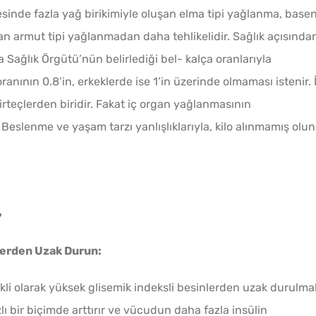
Turşus
resinde fazla yağ birikimiyle oluşan elma tipi yağlanma, base
şan armut tipi yağlanmadan daha tehlikelidir. Sağlık açısında
Sağlık Örgütü’nün belirlediği bel- kalça oranlarıyla
ranının 0.8’in, erkeklerde ise 1’in üzerinde olmaması istenir. 
rteçlerden biridir. Fakat iç organ yağlanmasının
. Beslenme ve yaşam tarzı yanlışlıklarıyla, kilo alınmamış olu
Soğuk
?
Lezzet
lerden Uzak Durun:
Tarifi
i olarak yüksek glisemik indeksli besinlerden uzak durulmal
lı bir biçimde arttırır ve vücudun daha fazla insülin