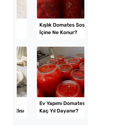
uf Kabaran Kaşık
Tavada Kolay Patates
i Tarifi
Gözleme Tarifi
k Usulü Soka
Kışlık Domates Sosu