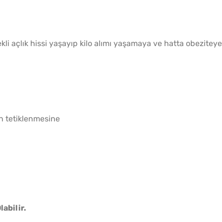
Yöntem
li açlık hissi yaşayıp kilo alımı yaşamaya ve hatta obeziteye
Puf P
Dökmes
n tetiklenmesine
abilir.
Boşna