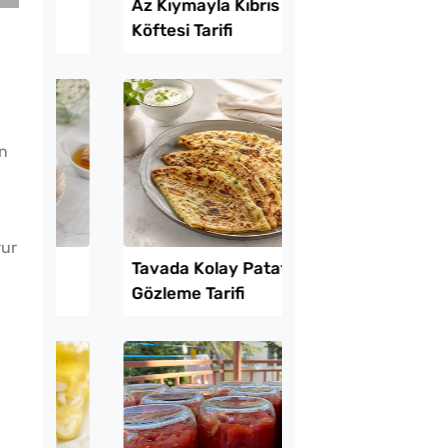
Lezzet Trendleri
ın
rur
kikaya Sendeyim
Az Kıymayla Kıbrıs
sı Tarifi
Köftesi Tarifi