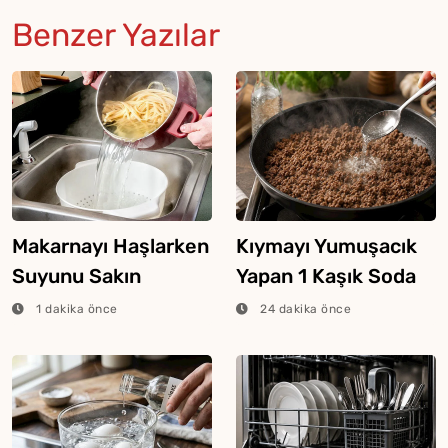
Benzer Yazılar
Makarnayı Haşlarken
Kıymayı Yumuşacık
Suyunu Sakın
Yapan 1 Kaşık Soda
Dökmeyin
Yöntemi
1 dakika önce
24 dakika önce