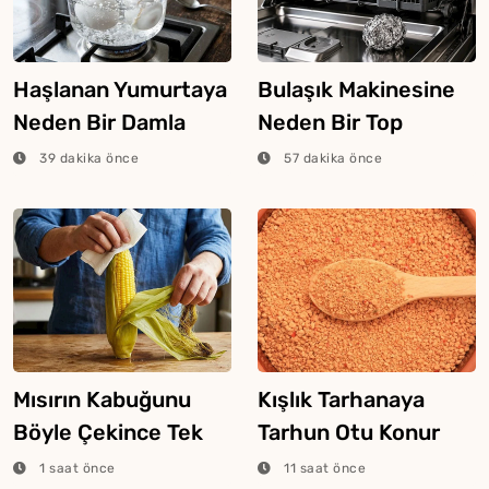
Haşlanan Yumurtaya
Bulaşık Makinesine
Neden Bir Damla
Neden Bir Top
Sirke Eklenir?
Alüminyum Folyo
39 dakika önce
57 dakika önce
Atılır?
Mısırın Kabuğunu
Kışlık Tarhanaya
Böyle Çekince Tek
Tarhun Otu Konur
Hamlede Tertemiz
Mu?
1 saat önce
11 saat önce