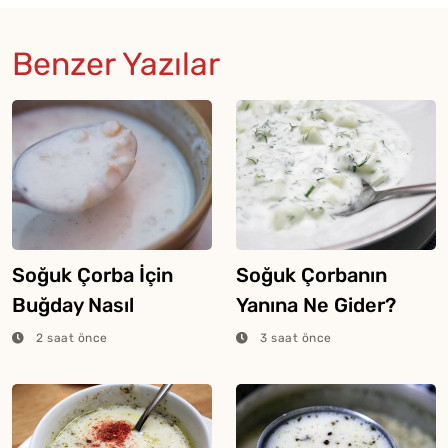
Benzer Yazılar
Soğuk Çorba İçin
Soğuk Çorbanın
Buğday Nasıl
Yanına Ne Gider?
Haşlanır?
2 saat önce
3 saat önce