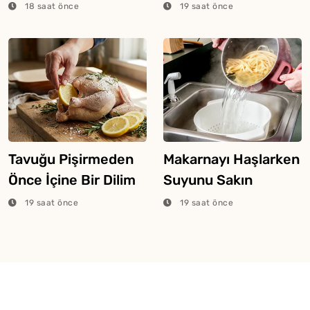
Ne Olur?
Ağustos 2026
18 saat önce
19 saat önce
Tavuğu Pişirmeden
Makarnayı Haşlarken
Önce İçine Bir Dilim
Suyunu Sakın
Limon Atarsanız Ne
Dökmeyin
19 saat önce
19 saat önce
Olur?