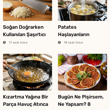
Soğan Doğrarken
Patates
Kullanılan Şaşırtıcı
Haşlayanların
Ekmek Tekniği
Bilmesi Gereken
17 saat önce
18 saat önce
Şeker Hilesi
Kızartma Yağına Bir
Bugün Ne Pişirsem,
Parça Havuç Atınca
Ne Yapsam? 8